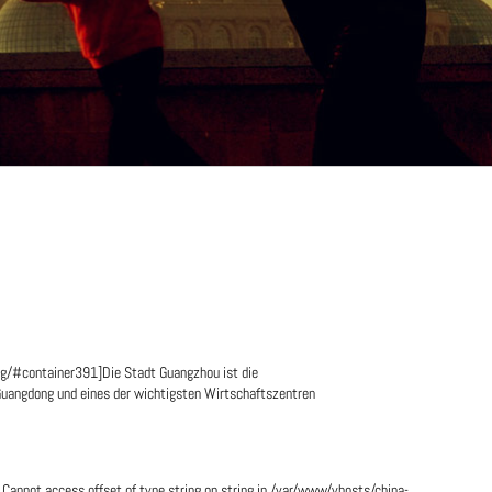
g/#container391]Die Stadt Guangzhou ist die
Guangdong und eines der wichtigsten Wirtschaftszentren
 Cannot access offset of type string on string in /var/www/vhosts/china-