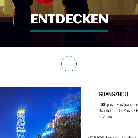
ENTDECKEN
GUANGZHOU
[URL:provinzen/guangdon
Hauptstadt der Provinz 
in China.
Fatal error
: Uncaught TypeError: