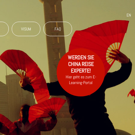
EN
N
VISUM
FAQ
WERDEN SIE
CHINA REISE
EXPERTE!
Hier geht es zum E-
Learning-Portal