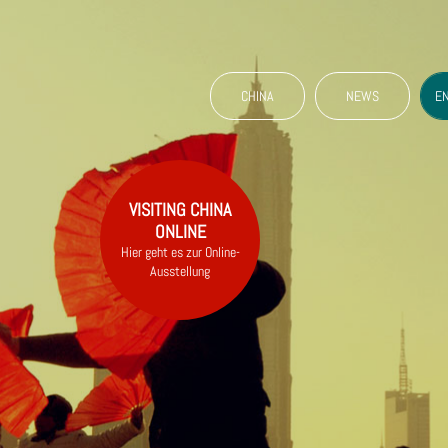
CHINA
NEWS
E
VISITING CHINA
ONLINE
Hier geht es zur Online-
Ausstellung