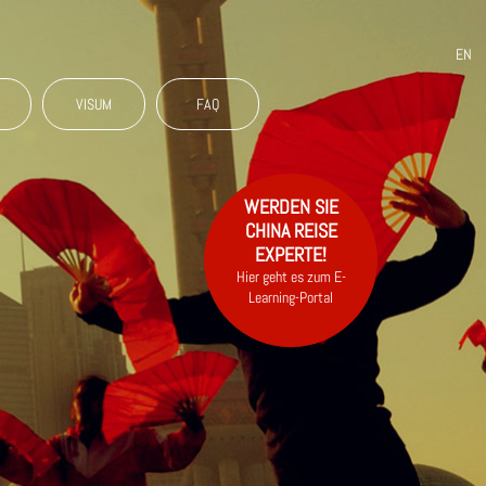
EN
N
VISUM
FAQ
WERDEN SIE
CHINA REISE
EXPERTE!
Hier geht es zum E-
Learning-Portal