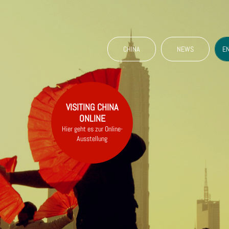
CHINA
NEWS
E
VISITING CHINA
ONLINE
Hier geht es zur Online-
Ausstellung