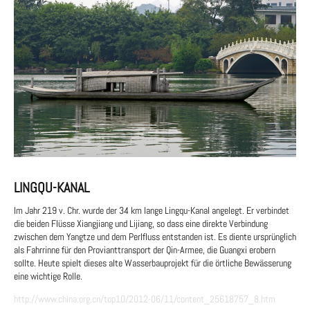
LINGQU-KANAL
Im Jahr 219 v. Chr. wurde der 34 km lange Lingqu-Kanal angelegt. Er verbindet
die beiden Flüsse Xiangjiang und Lijiang, so dass eine direkte Verbindung
zwischen dem Yangtze und dem Perlfluss entstanden ist. Es diente ursprünglich
als Fahrrinne für den Provianttransport der Qin-Armee, die Guangxi erobern
sollte. Heute spielt dieses alte Wasserbauprojekt für die örtliche Bewässerung
eine wichtige Rolle.
http://www.china.org.cn/top10/2012-06/11/content_25618757_8.htm