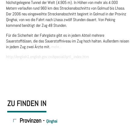
höchstgelegene Tunnel der Welt (4.905 m). In Höhen von mehr als 4.000
Metern verlaufen rund 960 km des Streckenabschnitts von Golmud bis Lhasa.
Der 2006 neu eingeweihte Streckenabschnitt beginnt in Golmud in der Provinz
Qinghai, von wo die Fahrt nach Lhasa zwölf Stunden dauert. Von Peking
kommend benötigt der Zug 48 Stunden.
Für die Sicherheit der Fahrgäste gibt es in jedem Abteil mehrere
Sauerstoffdüsen, die das Sauerstoffniveau im Zug hoch halten. Außerdem reisen
in jedem Zug zwei Ärzte mit.
mehr...
http://english1.english.gov.cn/special/qztl_index.htm
ZU FINDEN IN
Provinzen -
Qinghai