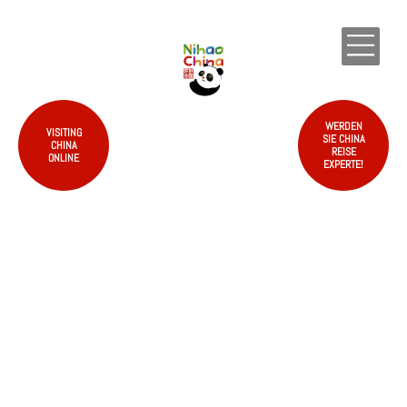
EN
WERDEN
VISITING
SIE CHINA
CHINA
REISE
ONLINE
EXPERTE!